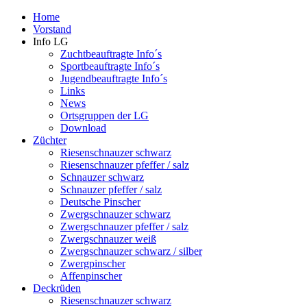
Home
Vorstand
Info LG
Zuchtbeauftragte Info´s
Sportbeauftragte Info´s
Jugendbeauftragte Info´s
Links
News
Ortsgruppen der LG
Download
Züchter
Riesenschnauzer schwarz
Riesenschnauzer pfeffer / salz
Schnauzer schwarz
Schnauzer pfeffer / salz
Deutsche Pinscher
Zwergschnauzer schwarz
Zwergschnauzer pfeffer / salz
Zwergschnauzer weiß
Zwergschnauzer schwarz / silber
Zwergpinscher
Affenpinscher
Deckrüden
Riesenschnauzer schwarz