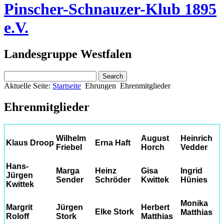
Pinscher-Schnauzer-Klub 1895
e.V.
Landesgruppe Westfalen
Aktuelle Seite:
Startseite
Ehrungen
Ehrenmitglieder
Ehrenmitglieder
Wilhelm
August
Heinrich
Klaus Droop
Erna Haft
Friebel
Horch
Vedder
Hans-
Marga
Heinz
Gisa
Ingrid
Jürgen
Sender
Schröder
Kwittek
Hünies
Kwittek
Monika
Margrit
Jürgen
Herbert
Elke Stork
Matthias
Roloff
Stork
Matthias