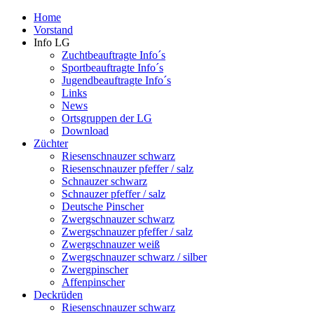
Home
Vorstand
Info LG
Zuchtbeauftragte Info´s
Sportbeauftragte Info´s
Jugendbeauftragte Info´s
Links
News
Ortsgruppen der LG
Download
Züchter
Riesenschnauzer schwarz
Riesenschnauzer pfeffer / salz
Schnauzer schwarz
Schnauzer pfeffer / salz
Deutsche Pinscher
Zwergschnauzer schwarz
Zwergschnauzer pfeffer / salz
Zwergschnauzer weiß
Zwergschnauzer schwarz / silber
Zwergpinscher
Affenpinscher
Deckrüden
Riesenschnauzer schwarz