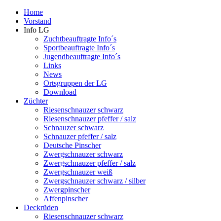
Home
Vorstand
Info LG
Zuchtbeauftragte Info´s
Sportbeauftragte Info´s
Jugendbeauftragte Info´s
Links
News
Ortsgruppen der LG
Download
Züchter
Riesenschnauzer schwarz
Riesenschnauzer pfeffer / salz
Schnauzer schwarz
Schnauzer pfeffer / salz
Deutsche Pinscher
Zwergschnauzer schwarz
Zwergschnauzer pfeffer / salz
Zwergschnauzer weiß
Zwergschnauzer schwarz / silber
Zwergpinscher
Affenpinscher
Deckrüden
Riesenschnauzer schwarz