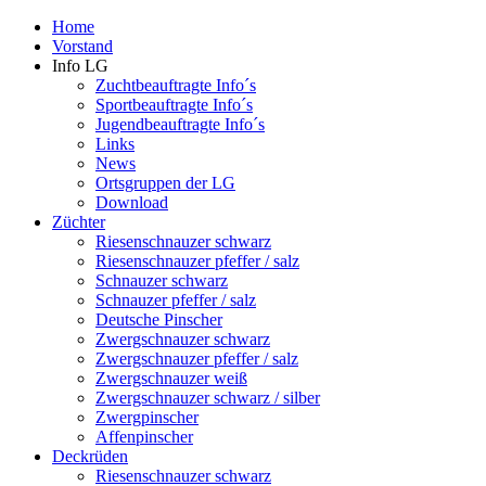
Home
Vorstand
Info LG
Zuchtbeauftragte Info´s
Sportbeauftragte Info´s
Jugendbeauftragte Info´s
Links
News
Ortsgruppen der LG
Download
Züchter
Riesenschnauzer schwarz
Riesenschnauzer pfeffer / salz
Schnauzer schwarz
Schnauzer pfeffer / salz
Deutsche Pinscher
Zwergschnauzer schwarz
Zwergschnauzer pfeffer / salz
Zwergschnauzer weiß
Zwergschnauzer schwarz / silber
Zwergpinscher
Affenpinscher
Deckrüden
Riesenschnauzer schwarz