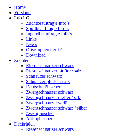
Home
Vorstand
Info LG
Zuchtbeauftragte Info´s
Sportbeauftragte Info´s
Jugendbeauftragte Info´s
Links
News
Ortsgruppen der LG
Download
Züchter
Riesenschnauzer schwarz
Riesenschnauzer pfeffer / salz
Schnauzer schwarz
Schnauzer pfeffer / salz
Deutsche Pinscher
Zwergschnauzer schwarz
Zwergschnauzer pfeffer / salz
Zwergschnauzer weiß
Zwergschnauzer schwarz / silber
Zwergpinscher
Affenpinscher
Deckrüden
Riesenschnauzer schwarz