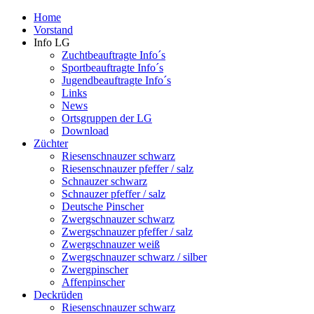
Home
Vorstand
Info LG
Zuchtbeauftragte Info´s
Sportbeauftragte Info´s
Jugendbeauftragte Info´s
Links
News
Ortsgruppen der LG
Download
Züchter
Riesenschnauzer schwarz
Riesenschnauzer pfeffer / salz
Schnauzer schwarz
Schnauzer pfeffer / salz
Deutsche Pinscher
Zwergschnauzer schwarz
Zwergschnauzer pfeffer / salz
Zwergschnauzer weiß
Zwergschnauzer schwarz / silber
Zwergpinscher
Affenpinscher
Deckrüden
Riesenschnauzer schwarz