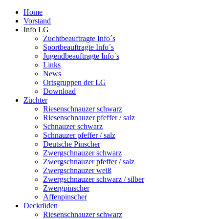
Home
Vorstand
Info LG
Zuchtbeauftragte Info´s
Sportbeauftragte Info´s
Jugendbeauftragte Info´s
Links
News
Ortsgruppen der LG
Download
Züchter
Riesenschnauzer schwarz
Riesenschnauzer pfeffer / salz
Schnauzer schwarz
Schnauzer pfeffer / salz
Deutsche Pinscher
Zwergschnauzer schwarz
Zwergschnauzer pfeffer / salz
Zwergschnauzer weiß
Zwergschnauzer schwarz / silber
Zwergpinscher
Affenpinscher
Deckrüden
Riesenschnauzer schwarz